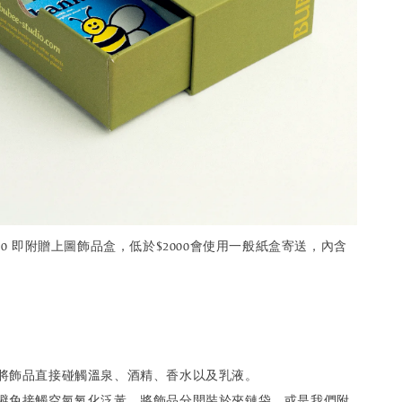
000 即附贈上圖飾品盒，低於$2000會使用一般紙盒寄送，內含
免將飾品直接碰觸溫泉、酒精、香水以及乳液。
為避免接觸空氣氧化泛黃，將飾品分開裝於夾鏈袋，或是我們附