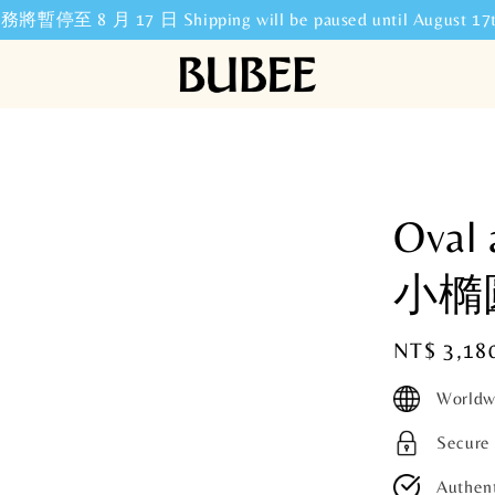
暫停至 8 月 17 日 Shipping will be paused until August 17t
Oval
小橢
Regular
NT$ 3,18
price
Worldw
Secure
Authent