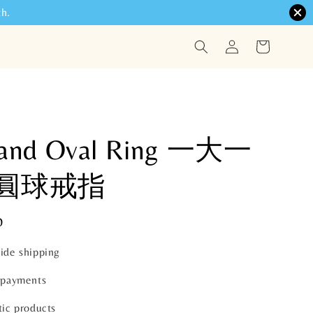
h.
 and Oval Ring 一大一
圓球戒指
0
ide shipping
 payments
ic products