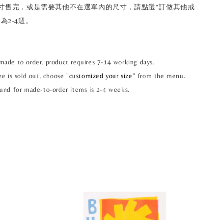
尺寸售完，或是需要其他不在選單內的尺寸，請點選“訂做其他戒
為2-4週。
made to order, product requires 7-14 working days.
ze is sold out, choose "
customized your size
" from the menu.
ound for made-to-order items is 2-4 weeks.