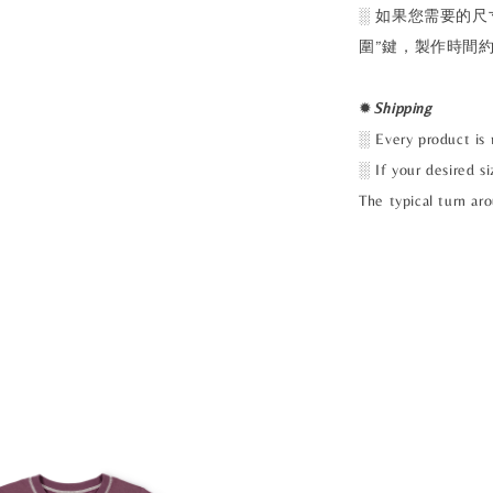
░ 如果您需要的
圍”鍵，製作時間約
✹
Shipping
░ Every product is 
░ If your desired si
The typical turn ar