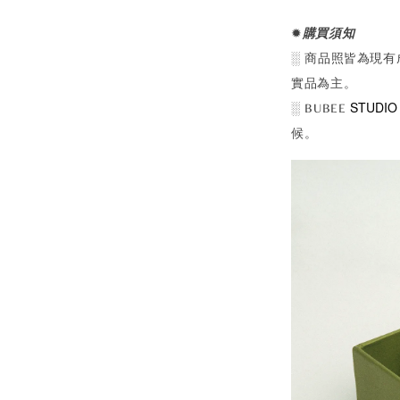
✹
購買須知
░ 商品照皆為現
實品為主。
STUDIO
░ BUBEE
候。