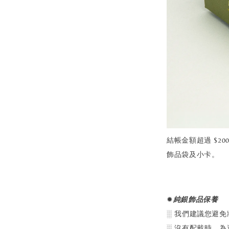
結帳金額超過 $2
飾品袋及小卡。
✹
純銀飾品保養
░ 我們建議您避
░ 沒有配戴時，