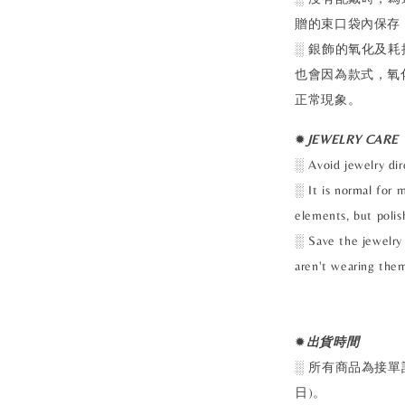
贈的束口袋內保存
░ 銀飾的氧化及
也會因為款式，氧
正常現象。
✹
J
EWELRY CARE
░ Avoid jewelry dir
░ It is normal for 
elements, but polis
░ Save the jewelry 
aren't wearing them
✹
出貨時間
░ 所有商品為接單
日)。