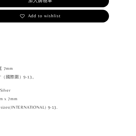
加入購物車
Add to wishlist
寬 7mm
（國際圍）9-13。
Silver
mm x 7mm
ver, sizes(INTERNATIONAL) 9-13.