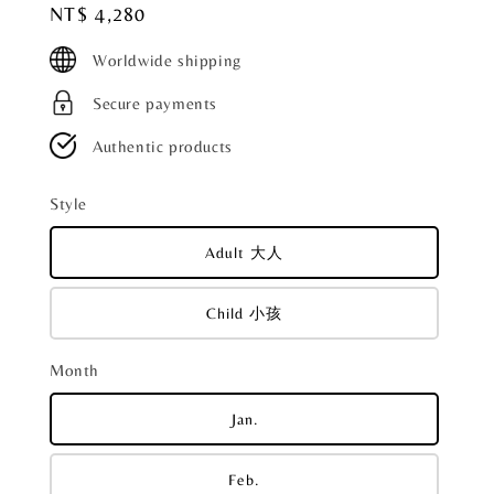
Regular
NT$ 4,280
price
Worldwide shipping
Secure payments
Authentic products
Style
Adult 大人
Child 小孩
Month
Jan.
Feb.