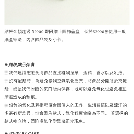
結帳金額超過 $2000 即附贈上圖飾品盒，低於$2000會使用一般
紙盒寄送，內含飾品袋及小卡。
✹
純銀飾品保養
░ 我們建議您避免將飾品直接碰觸溫泉、酒精、香水以及乳液。
░ 沒有配戴時，為避免接觸空氣氧化泛黃，將飾品分開裝於夾鏈
袋，或是我們附贈的束口袋內保存，既可以避免氧化也避免相互
摩擦造成的刮痕。
░ 銀飾的氧化及耗損程度會因個人的工作、生活習慣以及流汗的
多寡有所差異，也會因為款式，氧化程度會略為不同。 若選擇的
款式較立體，凹陷處氧化變黑屬正常現象。
✹
J
EWELRY CARE