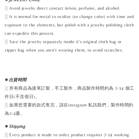
░ Avoid jewelry direct contact lotion, perfume, and alcohol.
░ It is normal for metal to oxidize (or change color) with time and
exposure to the elements, but polish with a jewelry polishing cloth
can expedite this process.
░ Save the jewelry separately inside it's original cloth bag or
zipper bag when you aren't wearing them, to avoid scratches.
✹
出貨時間
░ 所有商品為接單訂製，手工製作，商品製作時間約為 7-14 個工
作日(不含假日)。
░ 如果您需要的款式售完，請在instagram 私訊我們，製作時間約
為2-4週。
✹
Shipping
░ Every product is made to order, product requires 7-14 working