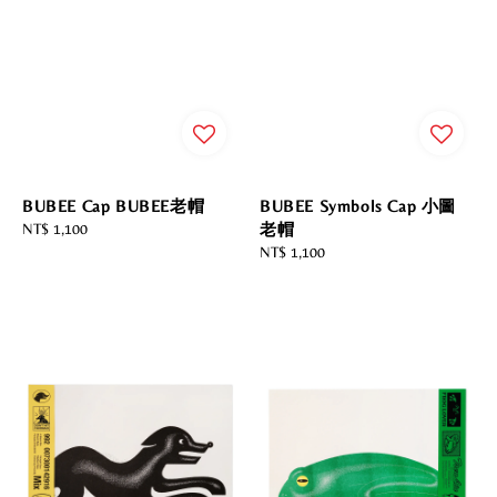
BUBEE Cap BUBEE老帽
BUBEE Symbols Cap 小圖
Regular
NT$ 1,100
老帽
price
Regular
NT$ 1,100
price