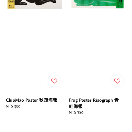
ChioMao Poster 秋茂海報
Frog Poster Risograph 青
Regular
NT$ 350
蛙海報
price
Regular
NT$ 380
price