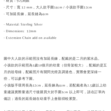
‧ 材質：925純銀
‧ 尺寸：寬 12 mm，大人款手圍14cm / 小孩款手圍12cm
‧
可加延長鍊
，延長鏈為4cm
‧ Material: Sterling Silver
‧ Dimensions: 12mm
‧ Extension Chain add on available
圖中大人款的示範照沒有加延長鍊，配戴的是二月的紫水晶。
小孩款的示範照為1歲10個月的幼童（但骨架較大），配戴的是五
月的祖母綠，配戴照片有開閃光燈及調過色，實際會更深綠一
些，可以參考下圖。
小孩版手環周長為12cm，延長鍊為4cm，若配戴者為2.5歲以上幼
童建議實際量過尺寸後購買大於手圍1cm 以上即可，請在訂單內
備註；過長的延長鏈在幼童手上會顯得較累贅。