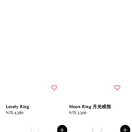
Lovely Ring
Moon Ring 月光戒指
Regular
NT$ 4,380
Regular
NT$ 3,300
price
price