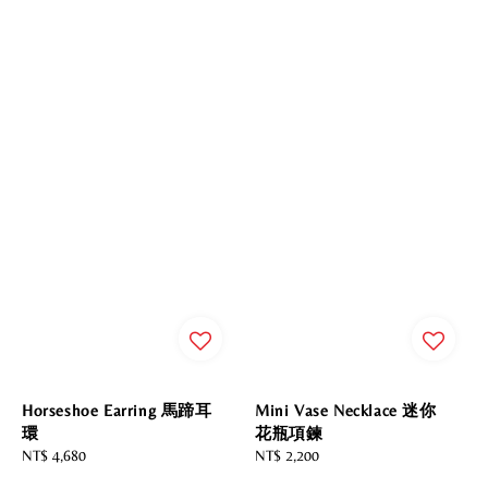
Horseshoe Earring 馬蹄耳
Mini Vase Necklace 迷你
環
花瓶項鍊
Regular
NT$ 4,680
Regular
NT$ 2,200
price
price