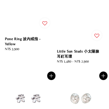
Pone Ring 波內戒指 -
Yellow
Regular
NT$ 3,900
Little Sun Studs 小太陽臉
price
耳釘耳環
Regular
NT$ 1,480
-
NT$ 2,900
price