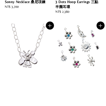
Sonny Necklace 桑尼項鍊
3 Dots Hoop Earrings 三點
Regular
NT$ 3,700
半圈耳環
price
Regular
NT$ 2,380
price