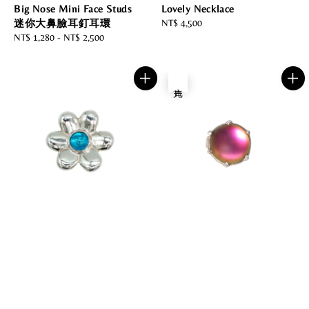
Big Nose Mini Face Studs
Lovely Necklace
迷你大鼻臉耳釘耳環
Regular
NT$ 4,500
Regular
NT$ 1,280
-
NT$ 2,500
price
price
售完