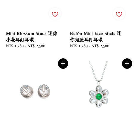
Bufón Mini Face Studs 迷
Mini Blossom Studs 迷你
你鬼臉耳釘耳環
小花耳釘耳環
Regular
NT$ 1,280
-
NT$ 2,500
Regular
NT$ 1,280
-
NT$ 2,500
price
price