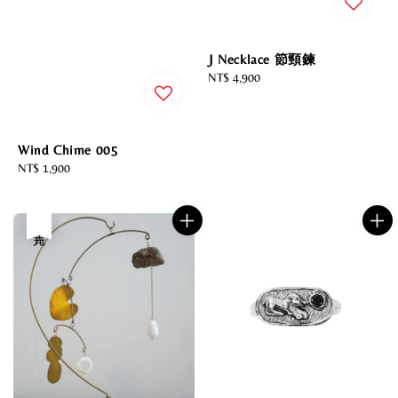
J Necklace 節頸鍊
Regular
NT$ 4,900
price
Wind Chime 005
Regular
NT$ 1,900
price
售完