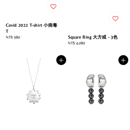
Covid 2022 T-shirt 小病毒
T
Square Ring 大方戒 - 3色
Regular
NT$ 980
Regular
NT$ 4,080
price
price