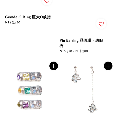
Grande O Ring 巨大O戒指
Regular
NT$ 3,820
price
Pin Earring 品耳環 - 斑點
石
Regular
NT$ 520
-
NT$ 980
price