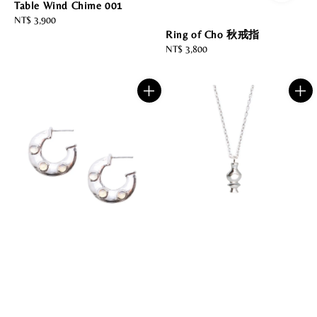
Table Wind Chime 001
Regular
NT$ 3,900
Ring of Cho 秋戒指
price
Regular
NT$ 3,800
price