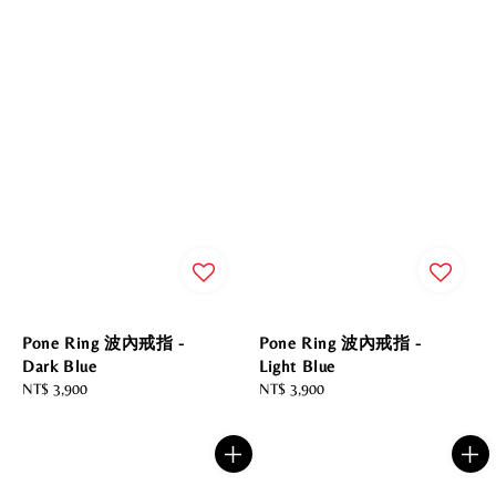
Pone Ring 波內戒指 -
Pone Ring 波內戒指 -
Dark Blue
Light Blue
Regular
NT$ 3,900
Regular
NT$ 3,900
price
price