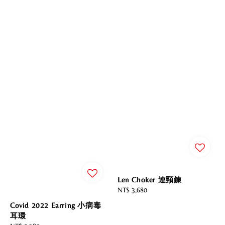
Len Choker 連頸鍊
Regular
NT$ 3,680
price
Covid 2022 Earring 小病毒
耳環