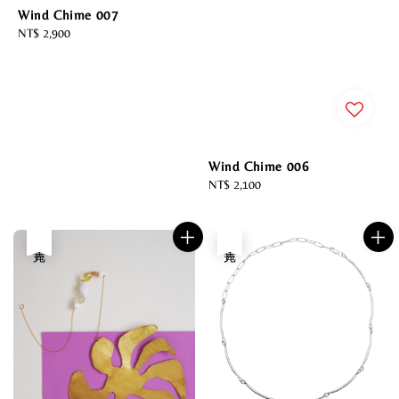
Wind Chime 007
Regular
NT$ 2,900
price
Wind Chime 006
Regular
NT$ 2,100
price
售完
售完