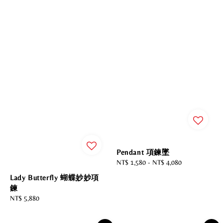
Pendant 項鍊墜
Regular
NT$ 1,580
-
NT$ 4,080
price
Lady Butterfly 蝴蝶妙妙項
鍊
Regular
NT$ 5,880
price